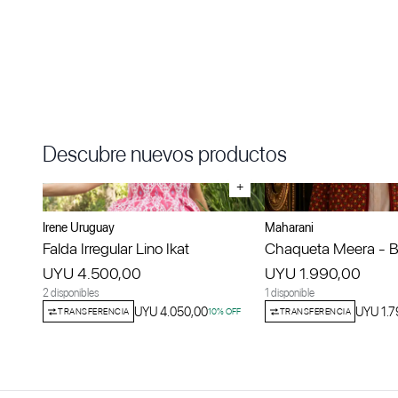
Descubre nuevos productos
+
Irene Uruguay
Maharani
Falda Irregular Lino Ikat
Chaqueta Meera - Bo
UYU 4.500,00
UYU 1.990,00
2 disponibles
1 disponible
UYU 4.050,00
UYU 1.7
TRANSFERENCIA
10
% OFF
TRANSFERENCIA