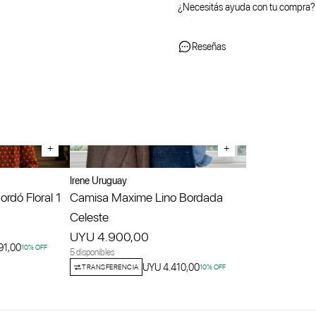
¿Necesitás ayuda con tu compra?
Reseñas
+
+
Irene Uruguay
rdó Floral 1
Camisa Maxime Lino Bordada
Celeste
UYU 4.900,00
91,00
10
% OFF
5 disponibles
UYU 4.410,00
TRANSFERENCIA
10
% OFF