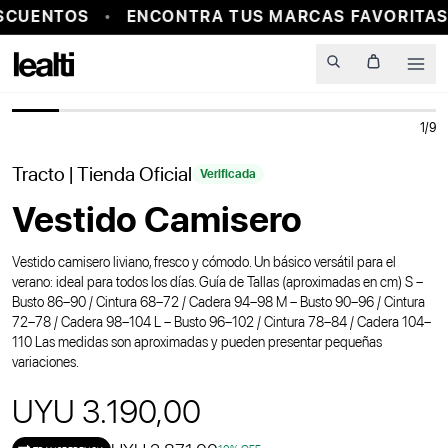
SCUENTOS
ENCONTRA TUS MARCAS FAVORITAS 
PROBADOR VIRTUAL
Men
1
/
9
Tracto
| Tienda Oficial
Verificada
Vestido Camisero
Vestido camisero liviano, fresco y cómodo. Un básico versátil para el
verano: ideal para todos los días. Guía de Tallas (aproximadas en cm) S –
Busto 86–90 / Cintura 68–72 / Cadera 94–98 M – Busto 90–96 / Cintura
72–78 / Cadera 98–104 L – Busto 96–102 / Cintura 78–84 / Cadera 104–
110 Las medidas son aproximadas y pueden presentar pequeñas
variaciones.
UYU 3.190,00