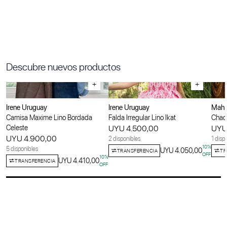
Descubre nuevos productos
+
+
Irene Uruguay
Irene Uruguay
Maha
Camisa Maxime Lino Bordada
Falda Irregular Lino Ikat
Chaqu
Celeste
UYU 4.500,00
UYU
UYU 4.900,00
2 disponibles
1 disp
10
%
5 disponibles
UYU 4.050,00
TRANSFERENCIA
TR
OFF
10
%
UYU 4.410,00
TRANSFERENCIA
OFF