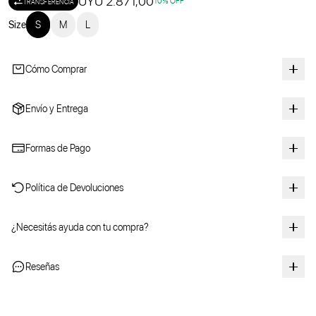
UYU 2.871,00
10
% OFF
TRANSFERENCIA
Size
S
M
L
Cómo Comprar
Envío y Entrega
Formas de Pago
Política de Devoluciones
¿Necesitás ayuda con tu compra?
Reseñas