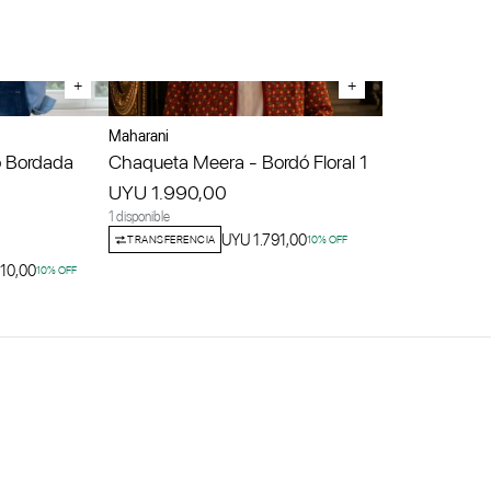
+
+
Maharani
 Bordada
Chaqueta Meera - Bordó Floral 1
UYU 1.990,00
1 disponible
UYU 1.791,00
TRANSFERENCIA
10
% OFF
10,00
10
% OFF