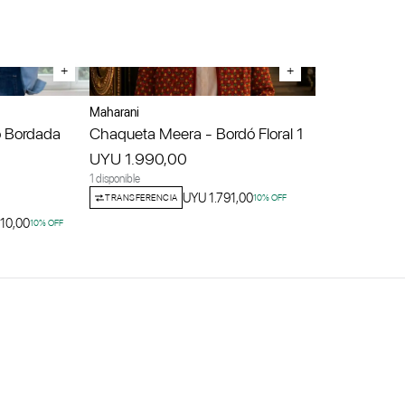
+
+
Maharani
 Bordada
Chaqueta Meera - Bordó Floral 1
UYU 1.990,00
1 disponible
UYU 1.791,00
TRANSFERENCIA
10
% OFF
10,00
10
% OFF