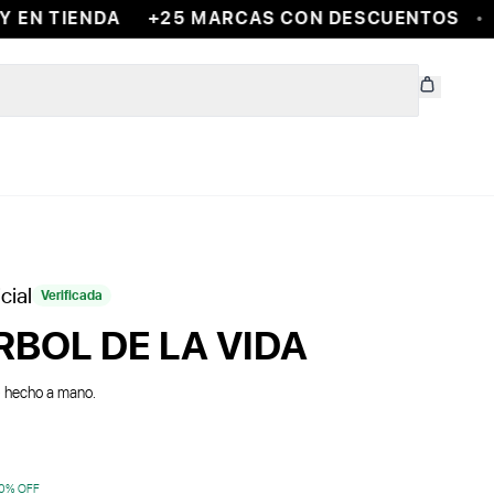
EN TIENDA
+25 MARCAS CON DESCUENTOS
E
cial
Verificada
BOL DE LA VIDA
· hecho a mano.
0
% OFF