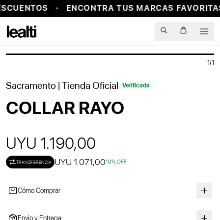
ESCUENTOS
ENCONTRA TUS MARCAS FAVORITAS
Men
1
/
1
Sacramento
| Tienda Oficial
Verificada
COLLAR RAYO
UYU 1.190,00
UYU 1.071,00
10
% OFF
TRANSFERENCIA
Cómo Comprar
Envío y Entrega