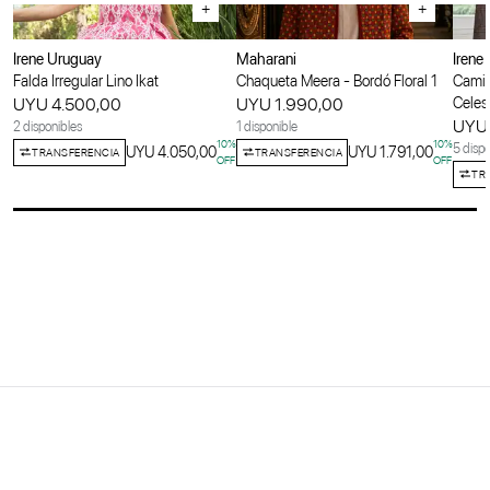
+
+
Irene Uruguay
Maharani
Irene
Falda Irregular Lino Ikat
Chaqueta Meera - Bordó Floral 1
Camis
UYU 4.500,00
UYU 1.990,00
Celes
UYU 
2 disponibles
1 disponible
10
%
10
%
5 dispo
UYU 4.050,00
UYU 1.791,00
TRANSFERENCIA
TRANSFERENCIA
OFF
OFF
TR