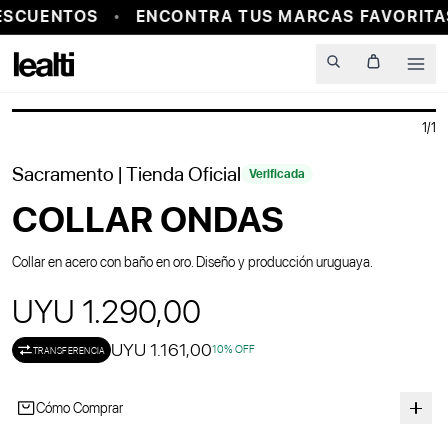
ESCUENTOS
ENCONTRA TUS MARCAS FAVORITAS
Men
1
/
1
Sacramento
| Tienda Oficial
Verificada
COLLAR ONDAS
Collar en acero con baño en oro. Diseño y producción uruguaya.
UYU 1.290,00
UYU 1.161,00
10
% OFF
TRANSFERENCIA
Cómo Comprar