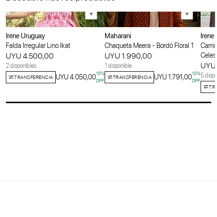
+
+
Irene Uruguay
Maharani
Irene
Falda Irregular Lino Ikat
Chaqueta Meera - Bordó Floral 1
Camis
UYU 4.500,00
UYU 1.990,00
Celes
UYU 
2 disponibles
1 disponible
10
%
10
%
5 dispo
UYU 4.050,00
UYU 1.791,00
TRANSFERENCIA
TRANSFERENCIA
OFF
OFF
TR