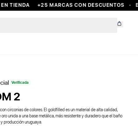
N TIENDA
+25 MARCAS CON DESCUENTOS
EN
cial
Verificada
M 2
con circonias de colores. El goldfilled es un material de alta calidad,
oro unida a una base metálica, más resistente y duradero que el baño
ño y producción uruguaya.