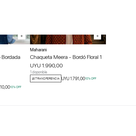
+
+
Maharani
 Bordada
Chaqueta Meera - Bordó Floral 1
UYU 1.990,00
1 disponible
UYU 1.791,00
TRANSFERENCIA
10
% OFF
10,00
10
% OFF