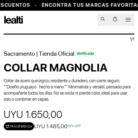
ESCUENTOS
ENCONTRA TUS MARCAS FAVORITAS
PROBADOR VIRTUAL
Men
1
/
1
Sacramento
| Tienda Oficial
Verificada
COLLAR MAGNOLIA
Collar de acero quirúrgico, resistente y duradero, con cierre seguro.
**Diseño uruguayo · hecho a mano.** Minimalista y versátil, pensado para
acompañarte todos los días. No se oxida ni pierde color, ideal para usar
solo o combinar en capas.
UYU 1.650,00
UYU 1.485,00
10
% OFF
TRANSFERENCIA