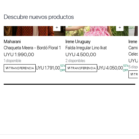
Descubre nuevos productos
+
+
Maharani
Irene Uruguay
Irene
Chaqueta Meera - Bordó Floral 1
Falda Irregular Lino Ikat
Camis
UYU 1.990,00
UYU 4.500,00
Celes
UYU 
1 disponible
2 disponibles
10
%
10
%
5 dispo
UYU 1.791,00
UYU 4.050,00
TRANSFERENCIA
TRANSFERENCIA
OFF
OFF
TR