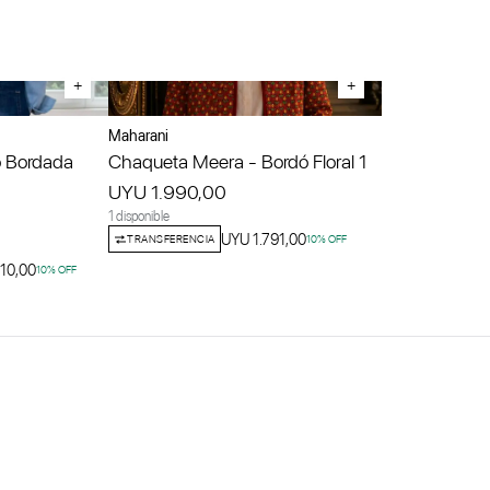
+
+
Maharani
 Bordada
Chaqueta Meera - Bordó Floral 1
UYU 1.990,00
1 disponible
UYU 1.791,00
TRANSFERENCIA
10
% OFF
10,00
10
% OFF