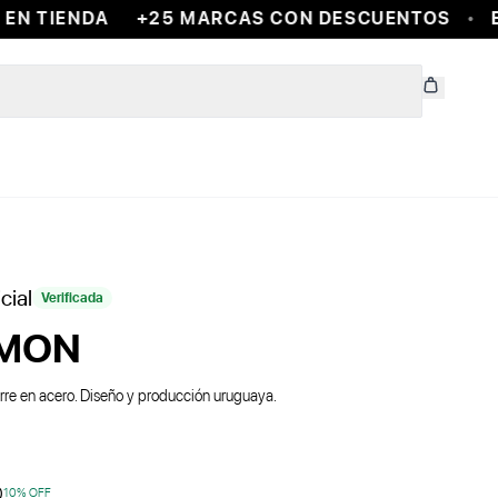
N TIENDA
+25 MARCAS CON DESCUENTOS
EN
cial
Verificada
EMON
ierre en acero. Diseño y producción uruguaya.
0
10
% OFF