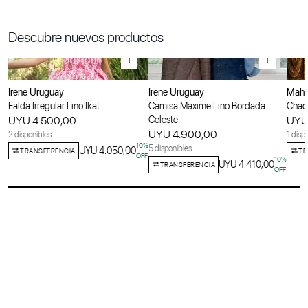
Descubre nuevos productos
+
+
Irene Uruguay
Irene Uruguay
Maha
Falda Irregular Lino Ikat
Camisa Maxime Lino Bordada
Chaqu
UYU 4.500,00
Celeste
UYU
UYU 4.900,00
2 disponibles
1 disp
10
%
5 disponibles
UYU 4.050,00
TRANSFERENCIA
TR
OFF
10
%
UYU 4.410,00
TRANSFERENCIA
OFF