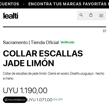
CUENTOS
ENCONTRA TUS MARCAS FAVORITAS 
PROBADOR VIRTUAL
Men
1
/
1
Sacramento
| Tienda Oficial
Verificada
COLLAR ESCALLAS
JADE LIMÓN
Collar de escallas de jade limón. Cierre en acero. Diseño uruguayo · hecho
a mano.
UYU 1.190,00
UYU 1.071,00
10
% OFF
TRANSFERENCIA