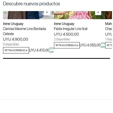
Descubre nuevos productos
+
+
Irene Uruguay
Irene Uruguay
Maha
Camisa Maxime Lino Bordada
Falda Irregular Lino Ikat
Chaqu
Celeste
UYU 4.500,00
UYU
UYU 4.900,00
2 disponibles
1 disp
10
%
5 disponibles
UYU 4.050,00
TRANSFERENCIA
TR
OFF
10
%
UYU 4.410,00
TRANSFERENCIA
OFF