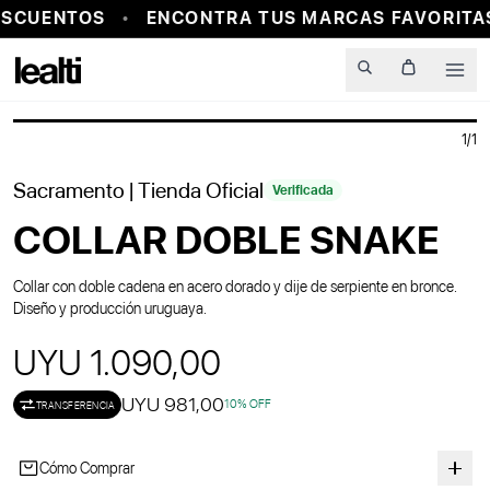
SCUENTOS
ENCONTRA TUS MARCAS FAVORITAS
Men
1
/
1
Sacramento
| Tienda Oficial
Verificada
COLLAR DOBLE SNAKE
Collar con doble cadena en acero dorado y dije de serpiente en bronce.
Diseño y producción uruguaya.
UYU 1.090,00
UYU 981,00
10
% OFF
TRANSFERENCIA
Cómo Comprar