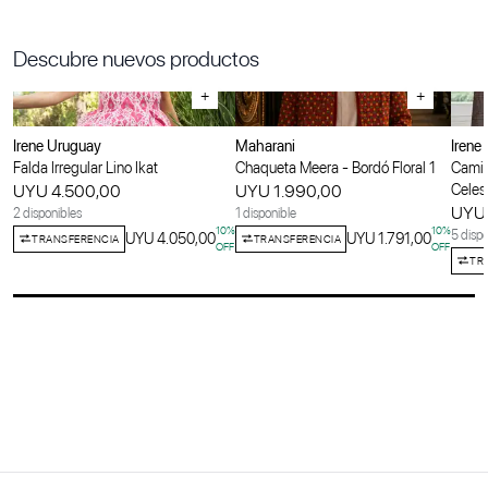
Descubre nuevos productos
+
+
Irene Uruguay
Maharani
Irene
Falda Irregular Lino Ikat
Chaqueta Meera - Bordó Floral 1
Camis
UYU 4.500,00
UYU 1.990,00
Celes
UYU 
2 disponibles
1 disponible
10
%
10
%
5 dispo
UYU 4.050,00
UYU 1.791,00
TRANSFERENCIA
TRANSFERENCIA
OFF
OFF
TR