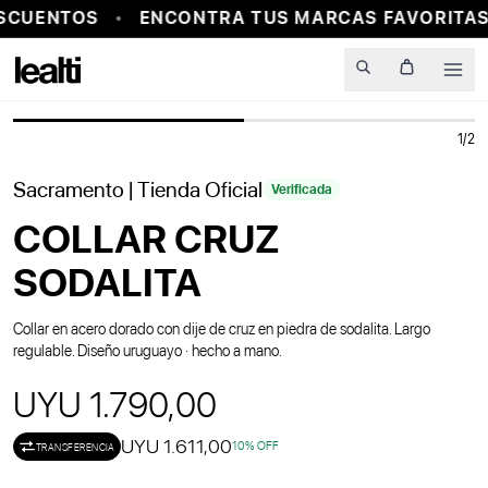
SCUENTOS
ENCONTRA TUS MARCAS FAVORITAS
PROBADOR VIRTUAL
Men
1
/
2
Sacramento
| Tienda Oficial
Verificada
COLLAR CRUZ
SODALITA
Collar en acero dorado con dije de cruz en piedra de sodalita. Largo
regulable. Diseño uruguayo · hecho a mano.
UYU 1.790,00
UYU 1.611,00
10
% OFF
TRANSFERENCIA