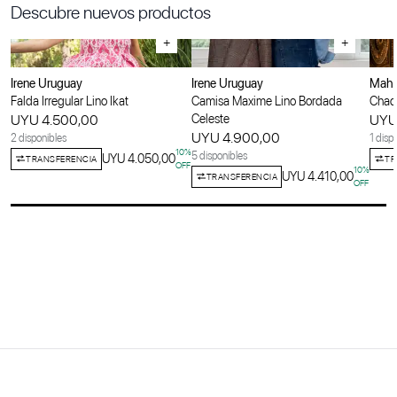
Descubre nuevos productos
+
+
Irene Uruguay
Irene Uruguay
Maha
Falda Irregular Lino Ikat
Camisa Maxime Lino Bordada
Chaqu
UYU 4.500,00
Celeste
UYU
UYU 4.900,00
2 disponibles
1 disp
10
%
5 disponibles
UYU 4.050,00
TRANSFERENCIA
TR
OFF
10
%
UYU 4.410,00
TRANSFERENCIA
OFF