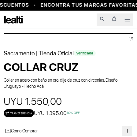
SCUENTOS
ENCONTRA TUS MARCAS FAVORITAS
PROBADOR VIRTUAL
Men
1
/
1
Sacramento
| Tienda Oficial
Verificada
COLLAR CRUZ
Collar en acero con baño en oro, dije de cruz con circonias. Diseño
Uruguayo - Hecho Acá
UYU 1.550,00
UYU 1.395,00
10
% OFF
TRANSFERENCIA
Cómo Comprar