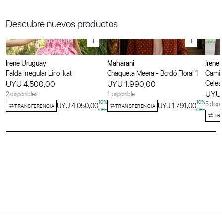
Descubre nuevos productos
+
+
Irene Uruguay
Maharani
Irene
Falda Irregular Lino Ikat
Chaqueta Meera - Bordó Floral 1
Camis
UYU 4.500,00
UYU 1.990,00
Celes
UYU 
2 disponibles
1 disponible
10
%
10
%
5 dispo
UYU 4.050,00
UYU 1.791,00
TRANSFERENCIA
TRANSFERENCIA
OFF
OFF
TR