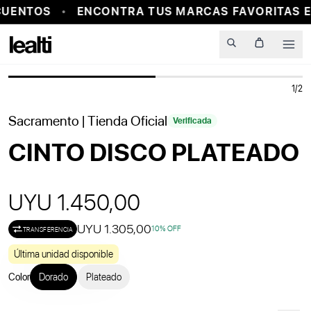
UENTOS
ENCONTRA TUS MARCAS FAVORITAS E
PROBADOR VIRTUAL
Men
1
/
2
Sacramento
| Tienda Oficial
Verificada
CINTO DISCO PLATEADO
UYU 1.450,00
UYU 1.305,00
10
% OFF
TRANSFERENCIA
Última unidad disponible
Color
Dorado
Plateado