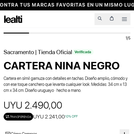
ONTRA TUS MARCAS FAVORITAS EN UN MISMO LUG
PROBADOR VIRTUAL
Men
1
/
5
Sacramento
| Tienda Oficial
Verificada
CARTERA NINA NEGRO
Cartera en símil gamuza con detalles en tachas. Diseño amplio, cómodo y
con ese toque canchero que levanta cualquier look. Medidas: 34 cm x 13
cm x 34 cm. Diseño uruguayo · hecho a mano.
UYU 2.490,00
UYU 2.241,00
10
% OFF
TRANSFERENCIA