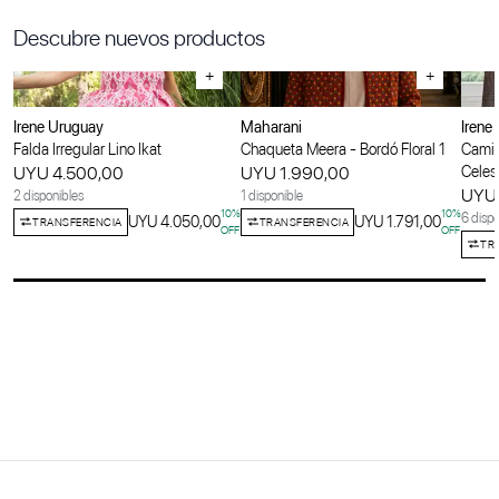
Descubre nuevos productos
+
+
Irene Uruguay
Maharani
Irene
Falda Irregular Lino Ikat
Chaqueta Meera - Bordó Floral 1
Camis
UYU 4.500,00
UYU 1.990,00
Celes
UYU 
2 disponibles
1 disponible
10
%
10
%
6 dispo
UYU 4.050,00
UYU 1.791,00
TRANSFERENCIA
TRANSFERENCIA
OFF
OFF
TR