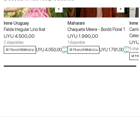
+
+
Irene Uruguay
Maharani
Irene
Falda Irregular Lino Ikat
Chaqueta Meera - Bordó Floral 1
Camis
UYU 4.500,00
UYU 1.990,00
Celes
UYU 
2 disponibles
1 disponible
10
%
10
%
5 dispo
UYU 4.050,00
UYU 1.791,00
TRANSFERENCIA
TRANSFERENCIA
OFF
OFF
TR