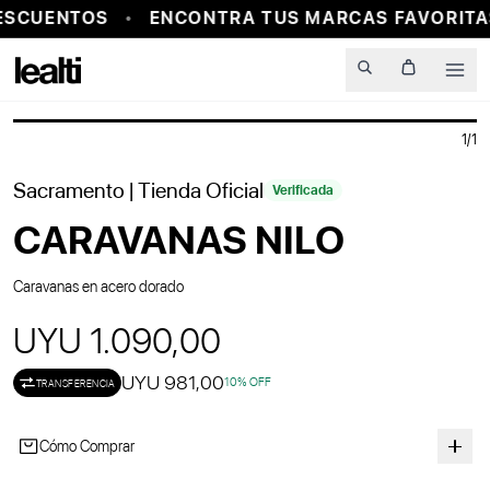
ESCUENTOS
ENCONTRA TUS MARCAS FAVORITAS
Men
1
/
1
Sacramento
| Tienda Oficial
Verificada
CARAVANAS NILO
Caravanas en acero dorado
UYU 1.090,00
UYU 981,00
10
% OFF
TRANSFERENCIA
Cómo Comprar