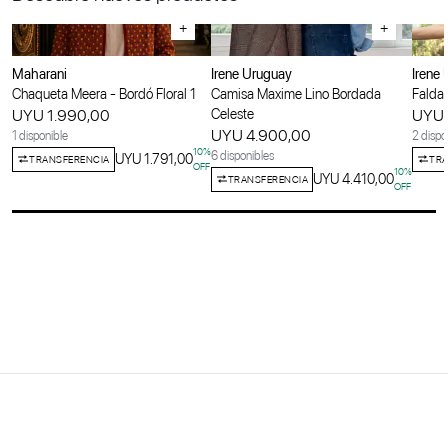
+
+
Maharani
Irene Uruguay
Irene
Chaqueta Meera - Bordó Floral 1
Camisa Maxime Lino Bordada
Falda 
UYU 1.990,00
Celeste
UYU 
UYU 4.900,00
1 disponible
2 dispo
10
%
6 disponibles
UYU 1.791,00
TRANSFERENCIA
TRA
OFF
10
%
UYU 4.410,00
TRANSFERENCIA
OFF