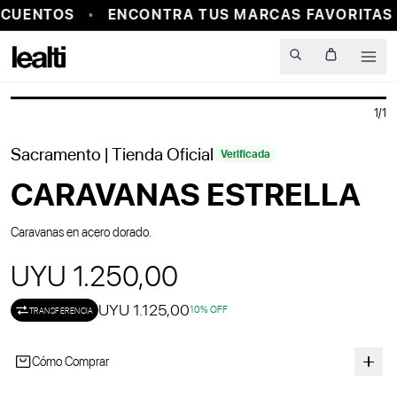
CUENTOS
ENCONTRA TUS MARCAS FAVORITAS 
Men
1
/
1
Sacramento
| Tienda Oficial
Verificada
CARAVANAS ESTRELLA
Caravanas en acero dorado.
UYU 1.250,00
UYU 1.125,00
10
% OFF
TRANSFERENCIA
Cómo Comprar