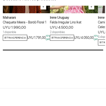
+
+
Maharani
Irene Uruguay
Irene
Chaqueta Meera - Bordó Floral 1
Falda Irregular Lino Ikat
Camis
UYU 1.990,00
UYU 4.500,00
Celes
UYU 
1 disponible
2 disponibles
10
%
10
%
5 dispo
UYU 1.791,00
UYU 4.050,00
TRANSFERENCIA
TRANSFERENCIA
OFF
OFF
TR