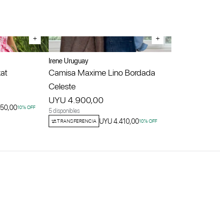
+
+
Irene Uruguay
kat
Camisa Maxime Lino Bordada
Celeste
UYU 4.900,00
050,00
10
% OFF
5 disponibles
UYU 4.410,00
TRANSFERENCIA
10
% OFF