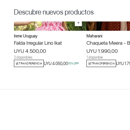
Descubre nuevos productos
+
Irene Uruguay
Maharani
Falda Irregular Lino Ikat
Chaqueta Meera - Bo
UYU 4.500,00
UYU 1.990,00
2 disponibles
1 disponible
UYU 4.050,00
UYU 1.7
TRANSFERENCIA
10
% OFF
TRANSFERENCIA