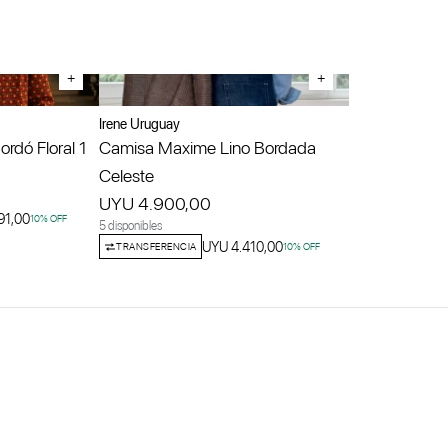
+
+
Irene Uruguay
rdó Floral 1
Camisa Maxime Lino Bordada
Celeste
UYU 4.900,00
91,00
10
% OFF
5 disponibles
UYU 4.410,00
TRANSFERENCIA
10
% OFF