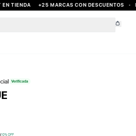
EN TIENDA
+25 MARCAS CON DESCUENTOS
E
cial
Verificada
UE
0
10
% OFF