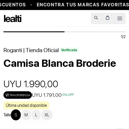
SCUENTOS
ENCONTRA TUS MARCAS FAVORITAS 
PROBADOR VIRTUAL
Men
1
/
2
Roganti
| Tienda Oficial
Verificada
Camisa Blanca Broderie
UYU 1.990,00
UYU 1.791,00
10
% OFF
TRANSFERENCIA
Última unidad disponible
Talle
S
M
L
XL