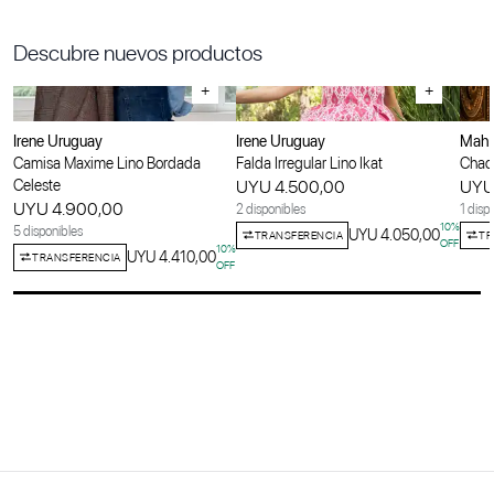
Descubre nuevos productos
+
+
Irene Uruguay
Irene Uruguay
Maha
Camisa Maxime Lino Bordada
Falda Irregular Lino Ikat
Chaqu
Celeste
UYU 4.500,00
UYU
UYU 4.900,00
2 disponibles
1 disp
10
%
5 disponibles
UYU 4.050,00
TRANSFERENCIA
TR
OFF
10
%
UYU 4.410,00
TRANSFERENCIA
OFF