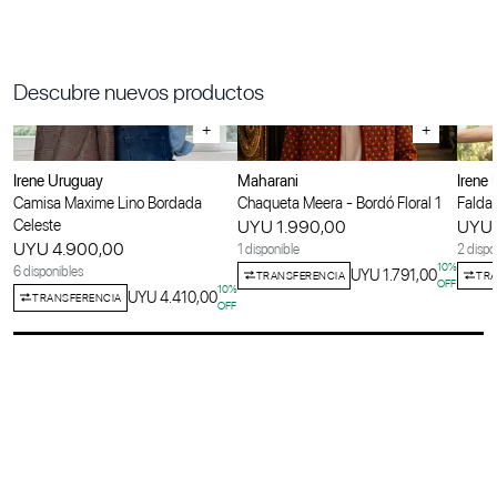
Descubre nuevos productos
+
+
Irene Uruguay
Maharani
Irene
Camisa Maxime Lino Bordada
Chaqueta Meera - Bordó Floral 1
Falda 
Celeste
UYU 1.990,00
UYU 
UYU 4.900,00
1 disponible
2 dispo
10
%
6 disponibles
UYU 1.791,00
TRANSFERENCIA
TRA
OFF
10
%
UYU 4.410,00
TRANSFERENCIA
OFF