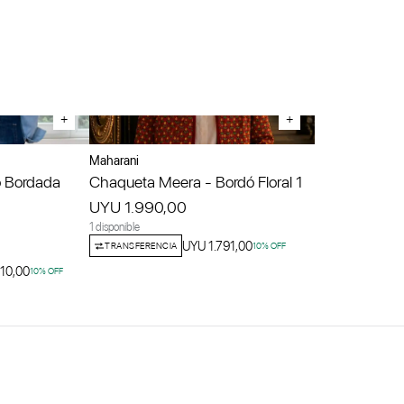
+
+
Maharani
 Bordada
Chaqueta Meera - Bordó Floral 1
UYU 1.990,00
1 disponible
UYU 1.791,00
TRANSFERENCIA
10
% OFF
10,00
10
% OFF