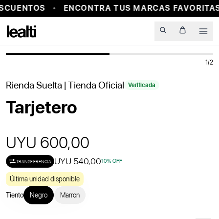
SCUENTOS
ENCONTRA TUS MARCAS FAVORITAS
PROBADOR VIRTUAL
Men
1
/
2
Rienda Suelta
| Tienda Oficial
Verificada
Tarjetero
UYU 600,00
UYU 540,00
10
% OFF
TRANSFERENCIA
Última unidad disponible
Tiento
Negro
Marron