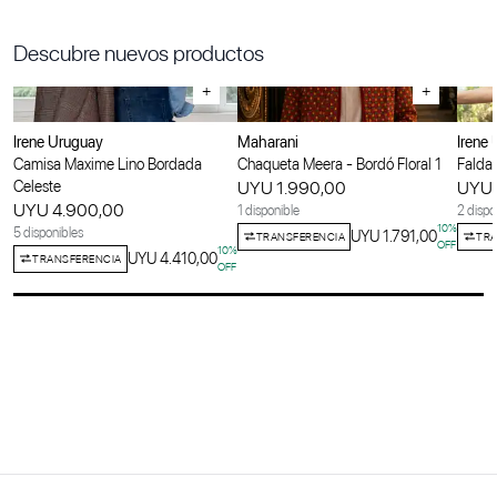
Descubre nuevos productos
+
+
Irene Uruguay
Maharani
Irene
Camisa Maxime Lino Bordada
Chaqueta Meera - Bordó Floral 1
Falda 
Celeste
UYU 1.990,00
UYU 
UYU 4.900,00
1 disponible
2 dispo
10
%
5 disponibles
UYU 1.791,00
TRANSFERENCIA
TRA
OFF
10
%
UYU 4.410,00
TRANSFERENCIA
OFF