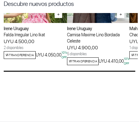
Descubre nuevos productos
+
+
Irene Uruguay
Irene Uruguay
Maha
Falda Irregular Lino Ikat
Camisa Maxime Lino Bordada
Chaqu
UYU 4.500,00
Celeste
UYU
UYU 4.900,00
2 disponibles
1 disp
10
%
5 disponibles
UYU 4.050,00
TRANSFERENCIA
TR
OFF
10
%
UYU 4.410,00
TRANSFERENCIA
OFF