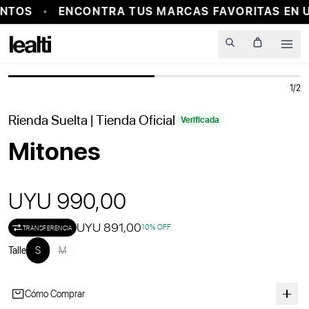
NTOS
ENCONTRA TUS MARCAS FAVORITAS EN U
PROBADOR VIRTUAL
Men
1
/
2
Rienda Suelta
| Tienda Oficial
Verificada
Mitones
UYU 990,00
UYU 891,00
10
% OFF
TRANSFERENCIA
Talle
S
M
Cómo Comprar