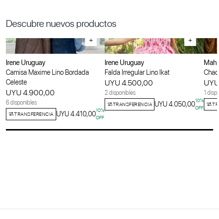
Descubre nuevos productos
+
+
Irene Uruguay
Irene Uruguay
Maha
Camisa Maxime Lino Bordada
Falda Irregular Lino Ikat
Chaqu
Celeste
UYU 4.500,00
UYU
UYU 4.900,00
2 disponibles
1 disp
10
%
6 disponibles
UYU 4.050,00
TRANSFERENCIA
TR
OFF
10
%
UYU 4.410,00
TRANSFERENCIA
OFF