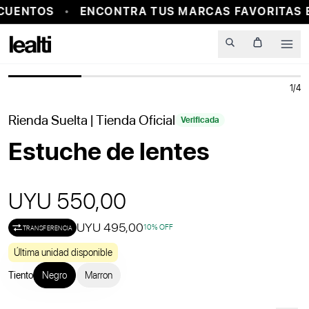
CUENTOS
ENCONTRA TUS MARCAS FAVORITAS E
PROBADOR VIRTUAL
Men
1
/
4
Rienda Suelta
| Tienda Oficial
Verificada
Estuche de lentes
UYU 550,00
UYU 495,00
10
% OFF
TRANSFERENCIA
Última unidad disponible
Tiento
Negro
Marron