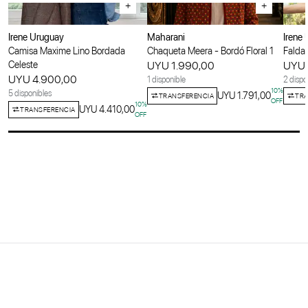
+
+
Irene Uruguay
Maharani
Irene
Camisa Maxime Lino Bordada
Chaqueta Meera - Bordó Floral 1
Falda 
Celeste
UYU 1.990,00
UYU 
UYU 4.900,00
1 disponible
2 dispo
10
%
5 disponibles
UYU 1.791,00
TRANSFERENCIA
TRA
OFF
10
%
UYU 4.410,00
TRANSFERENCIA
OFF