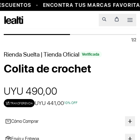
ESCUENTOS
ENCONTRA TUS MARCAS FAVORITAS
PROBADOR VIRTUAL
Men
1
/
2
Rienda Suelta
| Tienda Oficial
Verificada
Colita de crochet
UYU 490,00
UYU 441,00
10
% OFF
TRANSFERENCIA
Cómo Comprar
Envío y Entrega