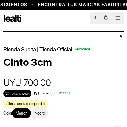
SCUENTOS
ENCONTRA TUS MARCAS FAVORITAS
PROBADOR VIRTUAL
Men
1
/
1
Rienda Suelta
| Tienda Oficial
Verificada
Cinto 3cm
UYU 700,00
UYU 630,00
10
% OFF
TRANSFERENCIA
Última unidad disponible
Color
Marron
Negro