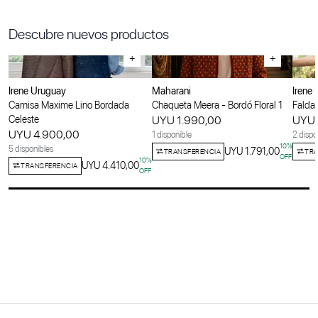
Descubre nuevos productos
+
+
Irene Uruguay
Maharani
Irene
Camisa Maxime Lino Bordada
Chaqueta Meera - Bordó Floral 1
Falda 
Celeste
UYU 1.990,00
UYU 
UYU 4.900,00
1 disponible
2 dispo
10
%
5 disponibles
UYU 1.791,00
TRANSFERENCIA
TRA
OFF
10
%
UYU 4.410,00
TRANSFERENCIA
OFF