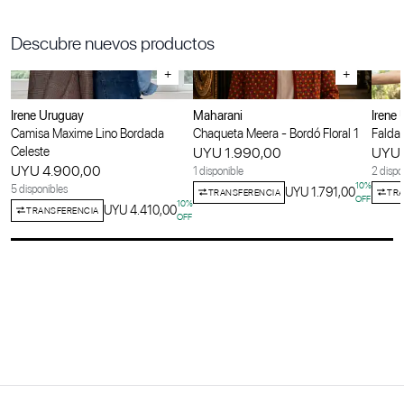
Descubre nuevos productos
+
+
Irene Uruguay
Maharani
Irene
Camisa Maxime Lino Bordada
Chaqueta Meera - Bordó Floral 1
Falda 
Celeste
UYU 1.990,00
UYU 
UYU 4.900,00
1 disponible
2 dispo
10
%
5 disponibles
UYU 1.791,00
TRANSFERENCIA
TRA
OFF
10
%
UYU 4.410,00
TRANSFERENCIA
OFF