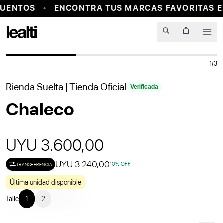
UENTOS
ENCONTRA TUS MARCAS FAVORITAS E
PROBADOR VIRTUAL
Men
1
/
3
Rienda Suelta
| Tienda Oficial
Verificada
Chaleco
UYU 3.600,00
UYU 3.240,00
10
% OFF
TRANSFERENCIA
Última unidad disponible
Talle
1
2