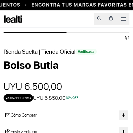
UENTOS
ENCONTRA TUS MARCAS FAVORITAS EN
PROBADOR VIRTUAL
Men
1
/
2
Rienda Suelta
| Tienda Oficial
Verificada
Bolso Butia
UYU 6.500,00
UYU 5.850,00
10
% OFF
TRANSFERENCIA
Cómo Comprar
Envío y Entrega