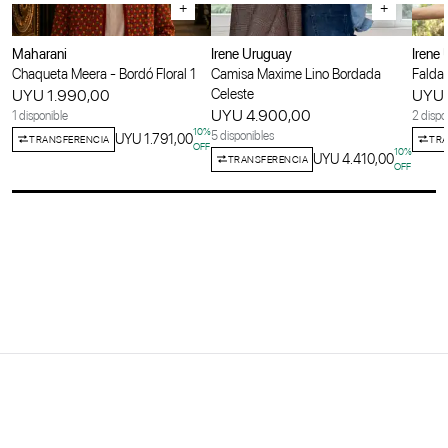
+
+
Maharani
Irene Uruguay
Irene
Chaqueta Meera - Bordó Floral 1
Camisa Maxime Lino Bordada
Falda 
UYU 1.990,00
Celeste
UYU 
UYU 4.900,00
1 disponible
2 dispo
10
%
5 disponibles
UYU 1.791,00
TRANSFERENCIA
TRA
OFF
10
%
UYU 4.410,00
TRANSFERENCIA
OFF