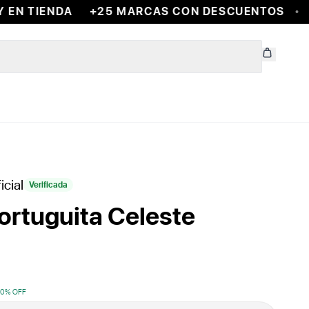
EN TIENDA
+25 MARCAS CON DESCUENTOS
E
icial
Verificada
ortuguita Celeste
10
% OFF