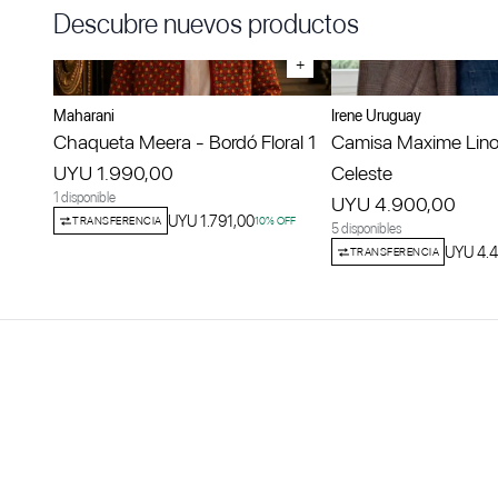
Descubre nuevos productos
+
Maharani
Irene Uruguay
Chaqueta Meera - Bordó Floral 1
Camisa Maxime Lino
UYU 1.990,00
Celeste
1 disponible
UYU 4.900,00
UYU 1.791,00
TRANSFERENCIA
10
% OFF
5 disponibles
UYU 4.4
TRANSFERENCIA