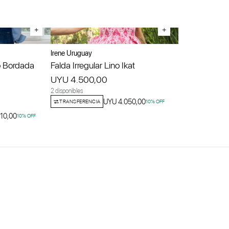
+
+
Irene Uruguay
 Bordada
Falda Irregular Lino Ikat
UYU 4.500,00
2 disponibles
UYU 4.050,00
TRANSFERENCIA
10
% OFF
10,00
10
% OFF