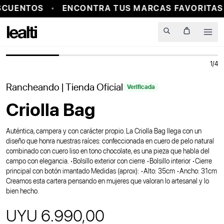
SCUENTOS
ENCONTRA TUS MARCAS FAVORITAS 
PROBADOR VIRTUAL
Men
1
/
4
Rancheando
| Tienda Oficial
Verificada
Criolla Bag
Auténtica, campera y con carácter propio. La Criolla Bag llega con un
diseño que honra nuestras raíces: confeccionada en cuero de pelo natural
combinado con cuero liso en tono chocolate, es una pieza que habla del
campo con elegancia. •Bolsillo exterior con cierre •Bolsillo interior •Cierre
principal con botón imantado Medidas (aprox): •Alto: 35cm •Ancho: 31cm
Creamos esta cartera pensando en mujeres que valoran lo artesanal y lo
bien hecho.
UYU 6.990,00