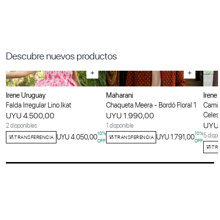
Descubre nuevos productos
+
+
Irene Uruguay
Maharani
Irene
Falda Irregular Lino Ikat
Chaqueta Meera - Bordó Floral 1
Camis
UYU 4.500,00
UYU 1.990,00
Celes
UYU 
2 disponibles
1 disponible
10
%
10
%
5 dispo
UYU 4.050,00
UYU 1.791,00
TRANSFERENCIA
TRANSFERENCIA
OFF
OFF
TR