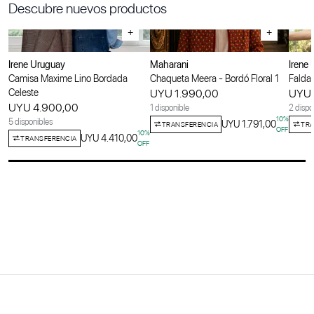
Descubre nuevos productos
+
+
Irene Uruguay
Maharani
Irene
Camisa Maxime Lino Bordada
Chaqueta Meera - Bordó Floral 1
Falda 
Celeste
UYU 1.990,00
UYU 
UYU 4.900,00
1 disponible
2 dispo
10
%
5 disponibles
UYU 1.791,00
TRANSFERENCIA
TRA
OFF
10
%
UYU 4.410,00
TRANSFERENCIA
OFF