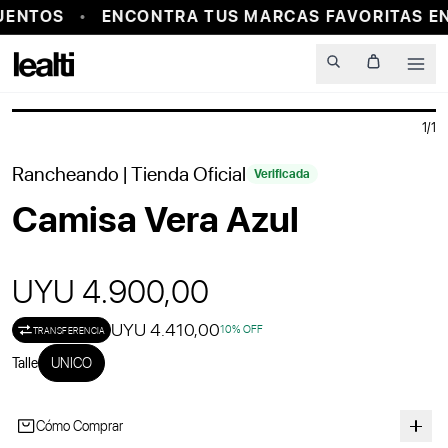
UENTOS
ENCONTRA TUS MARCAS FAVORITAS EN
PROBADOR VIRTUAL
Men
1
/
1
Rancheando
| Tienda Oficial
Verificada
Camisa Vera Azul
UYU 4.900,00
UYU 4.410,00
10
% OFF
TRANSFERENCIA
Talle
UNICO
Cómo Comprar