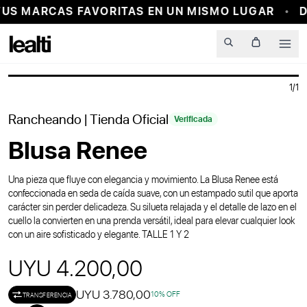
US MARCAS FAVORITAS EN UN MISMO LUGAR
D
PROBADOR VIRTUAL
Men
1
/
1
Rancheando
| Tienda Oficial
Verificada
Blusa Renee
Una pieza que fluye con elegancia y movimiento. La Blusa Renee está
confeccionada en seda de caída suave, con un estampado sutil que aporta
carácter sin perder delicadeza. Su silueta relajada y el detalle de lazo en el
cuello la convierten en una prenda versátil, ideal para elevar cualquier look
con un aire sofisticado y elegante. TALLE 1 Y 2
UYU 4.200,00
UYU 3.780,00
10
% OFF
TRANSFERENCIA