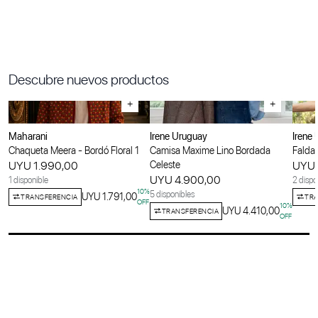
Descubre nuevos productos
+
+
Maharani
Irene Uruguay
Irene
Chaqueta Meera - Bordó Floral 1
Camisa Maxime Lino Bordada
Falda 
UYU 1.990,00
Celeste
UYU 
UYU 4.900,00
1 disponible
2 dispo
10
%
5 disponibles
UYU 1.791,00
TRANSFERENCIA
TRA
OFF
10
%
UYU 4.410,00
TRANSFERENCIA
OFF