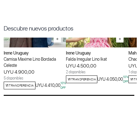
Descubre nuevos productos
+
+
Irene Uruguay
Irene Uruguay
Maha
Camisa Maxime Lino Bordada
Falda Irregular Lino Ikat
Chaqu
Celeste
UYU 4.500,00
UYU
UYU 4.900,00
2 disponibles
1 disp
10
%
5 disponibles
UYU 4.050,00
TRANSFERENCIA
TR
OFF
10
%
UYU 4.410,00
TRANSFERENCIA
OFF