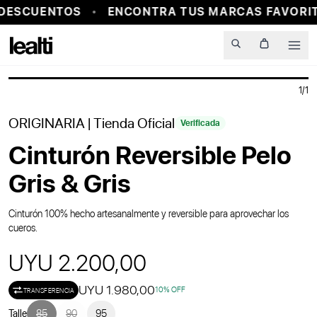
DESCUENTOS
ENCONTRA TUS MARCAS FAVORIT
PROBADOR VIRTUAL
Men
1
/
1
ORIGINARIA
| Tienda Oficial
Verificada
Cinturón Reversible Pelo
Gris & Gris
Cinturón 100% hecho artesanalmente y reversible para aprovechar los
cueros.
UYU 2.200,00
UYU 1.980,00
10
% OFF
TRANSFERENCIA
Talle
85
90
95