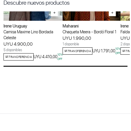
Descubre nuevos productos
+
+
Irene Uruguay
Maharani
Irene
Camisa Maxime Lino Bordada
Chaqueta Meera - Bordó Floral 1
Falda 
Celeste
UYU 1.990,00
UYU 
UYU 4.900,00
1 disponible
2 dispo
10
%
5 disponibles
UYU 1.791,00
TRANSFERENCIA
TRA
OFF
10
%
UYU 4.410,00
TRANSFERENCIA
OFF