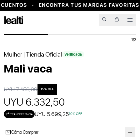
SCUENTOS
ENCONTRA TUS MARCAS FAVORITAS 
PROBADOR VIRTUAL
Men
1
/
3
15
% OFF
Mulher
| Tienda Oficial
Verificada
Mali vaca
UYU 7.450,00
15
% OFF
UYU 6.332,50
UYU 5.699,25
10
% OFF
TRANSFERENCIA
Cómo Comprar