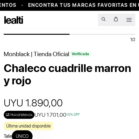
NTOS
ENCONTRA TUS MARCAS FAVORITAS EN 
PROBADOR VIRTUAL
Men
1
/
2
Monblack
| Tienda Oficial
Verificada
Chaleco cuadrille marron
y rojo
UYU 1.890,00
UYU 1.701,00
10
% OFF
TRANSFERENCIA
Última unidad disponible
Talle
ÚNICO