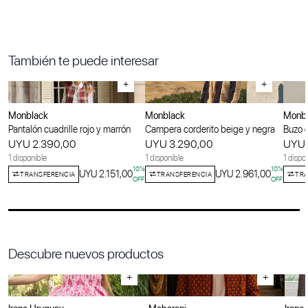
También te puede interesar
+
+
Monblack
Monblack
Monb
Pantalón cuadrille rojo y marrón
Campera corderito beige y negra
Buzo c
UYU 2.390,00
UYU 3.290,00
UYU 
1 disponible
1 disponible
1 dispo
10
%
10
%
UYU 2.151,00
UYU 2.961,00
TRANSFERENCIA
TRANSFERENCIA
TRA
OFF
OFF
Descubre nuevos productos
+
+