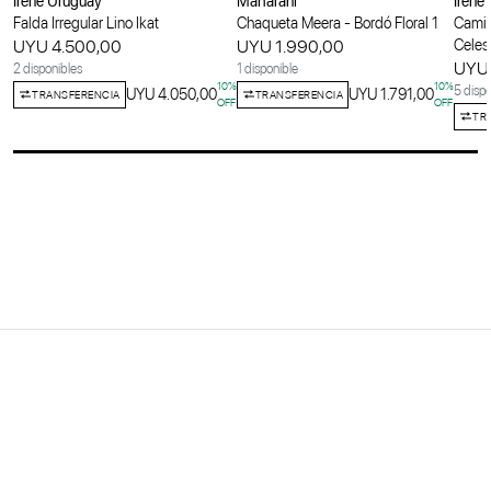
Irene Uruguay
Maharani
Irene
Falda Irregular Lino Ikat
Chaqueta Meera - Bordó Floral 1
Camis
UYU 4.500,00
UYU 1.990,00
Celes
UYU 
2 disponibles
1 disponible
10
%
10
%
5 dispo
UYU 4.050,00
UYU 1.791,00
TRANSFERENCIA
TRANSFERENCIA
OFF
OFF
TR