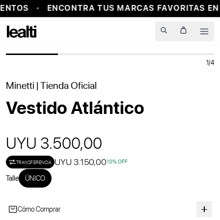
ENTOS
ENCONTRA TUS MARCAS FAVORITAS EN
PROBADOR VIRTUAL
Men
1
/
4
Minetti
| Tienda Oficial
Vestido Atlántico
UYU 3.500,00
UYU 3.150,00
10
% OFF
TRANSFERENCIA
Talle
ÚNICO
Cómo Comprar