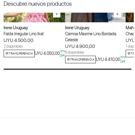
Descubre nuevos productos
+
+
Irene Uruguay
Irene Uruguay
Maha
Falda Irregular Lino Ikat
Camisa Maxime Lino Bordada
Chaqu
UYU 4.500,00
Celeste
UYU
UYU 4.900,00
2 disponibles
1 disp
10
%
6 disponibles
UYU 4.050,00
TRANSFERENCIA
TR
OFF
10
%
UYU 4.410,00
TRANSFERENCIA
OFF