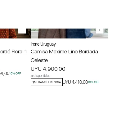
+
+
Irene Uruguay
rdó Floral 1
Camisa Maxime Lino Bordada
Celeste
UYU 4.900,00
91,00
10
% OFF
5 disponibles
UYU 4.410,00
TRANSFERENCIA
10
% OFF