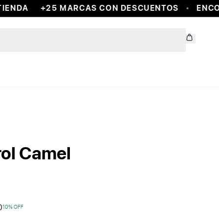
ENDA
+25 MARCAS CON DESCUENTOS
ENCON
ol Camel
0
10
% OFF