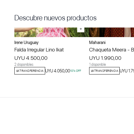
Descubre nuevos productos
+
Irene Uruguay
Maharani
Falda Irregular Lino Ikat
Chaqueta Meera - Bo
UYU 4.500,00
UYU 1.990,00
2 disponibles
1 disponible
UYU 4.050,00
UYU 1.7
TRANSFERENCIA
10
% OFF
TRANSFERENCIA