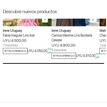
Descubre nuevos productos
+
+
Irene Uruguay
Irene Uruguay
Maha
Falda Irregular Lino Ikat
Camisa Maxime Lino Bordada
Chaqu
UYU 4.500,00
Celeste
UYU
UYU 4.900,00
2 disponibles
1 disp
10
%
5 disponibles
UYU 4.050,00
TRANSFERENCIA
TR
OFF
10
%
UYU 4.410,00
TRANSFERENCIA
OFF