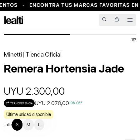
ENTOS
ENCONTRA TUS MARCAS FAVORITAS EN 
PROBADOR VIRTUAL
Men
1
/
2
Minetti
| Tienda Oficial
Remera Hortensia Jade
UYU 2.300,00
UYU 2.070,00
10
% OFF
TRANSFERENCIA
Última unidad disponible
Talle
S
M
L