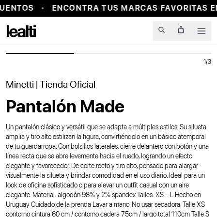
UENTOS
ENCONTRA TUS MARCAS FAVORITAS E
PROBADOR VIRTUAL
Men
1
/
3
Minetti
| Tienda Oficial
Pantalón Made
Un pantalón clásico y versátil que se adapta a múltiples estilos. Su silueta
amplia y tiro alto estilizan la figura, convirtiéndolo en un básico atemporal
de tu guardarropa. Con bolsillos laterales, cierre delantero con botón y una
línea recta que se abre levemente hacia el ruedo, logrando un efecto
elegante y favorecedor. De corte recto y tiro alto, pensado para alargar
visualmente la silueta y brindar comodidad en el uso diario. Ideal para un
look de oficina sofisticado o para elevar un outfit casual con un aire
elegante. Material: algodón 98% y 2% spandex Talles: XS – L Hecho en
Uruguay Cuidado de la prenda Lavar a mano. No usar secadora. Talle XS
contorno cintura 60 cm / contorno cadera 75cm / largo total 110cm Talle S