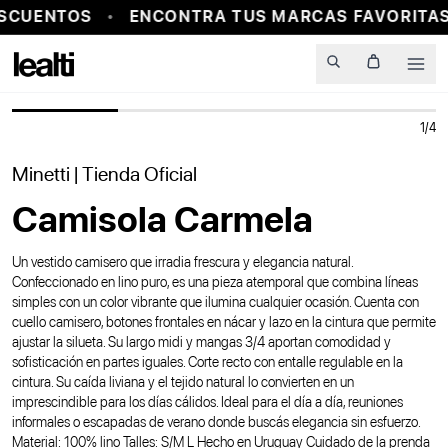
SCUENTOS
ENCONTRA TUS MARCAS FAVORITAS
PROBADOR VIRTUAL
Men
1
/
4
Minetti
| Tienda Oficial
Camisola Carmela
Un vestido camisero que irradia frescura y elegancia natural.
Confeccionado en lino puro, es una pieza atemporal que combina líneas
simples con un color vibrante que ilumina cualquier ocasión. Cuenta con
cuello camisero, botones frontales en nácar y lazo en la cintura que permite
ajustar la silueta. Su largo midi y mangas 3/4 aportan comodidad y
sofisticación en partes iguales. Corte recto con entalle regulable en la
cintura. Su caída liviana y el tejido natural lo convierten en un
imprescindible para los días cálidos. Ideal para el día a día, reuniones
informales o escapadas de verano donde buscás elegancia sin esfuerzo.
Material: 100% lino Talles: S/M L Hecho en Uruguay Cuidado de la prenda