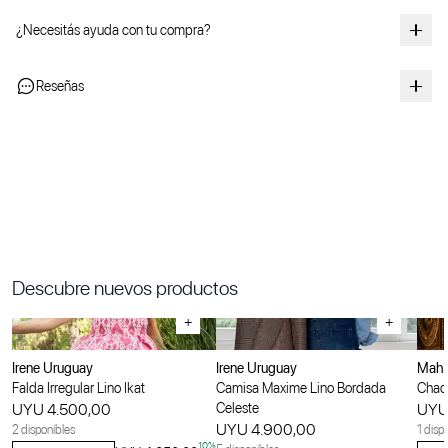
¿Necesitás ayuda con tu compra?
Reseñas
Descubre nuevos productos
+
+
Irene Uruguay
Irene Uruguay
Maha
Falda Irregular Lino Ikat
Camisa Maxime Lino Bordada
Chaqu
UYU 4.500,00
Celeste
UYU
UYU 4.900,00
2 disponibles
1 disp
10
%