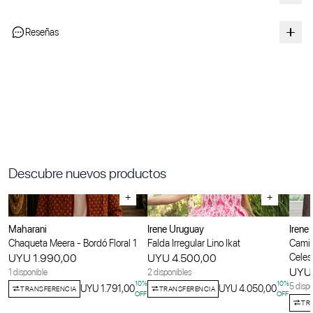
Reseñas
Descubre nuevos productos
+
+
Maharani
Irene Uruguay
Irene
Chaqueta Meera - Bordó Floral 1
Falda Irregular Lino Ikat
Camis
UYU 1.990,00
UYU 4.500,00
Celes
UYU 
1 disponible
2 disponibles
10
%
10
%
5 dispo
UYU 1.791,00
UYU 4.050,00
TRANSFERENCIA
TRANSFERENCIA
OFF
OFF
TR