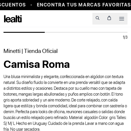
SCUENTOS
ENCONTRA TUS MARCAS FAVORITAS 
PROBADOR VIRTUAL
Men
1
/
3
Minetti
| Tienda Oficial
Camisa Roma
Una blusa minimalista y elegante, confeccionada en algódon con textura
natural. Su diseño fluido la convierte en una prenda versátil que se adapta
a distintos estilos y ocasiones. Destaca por su cuello mao con tapeta de
botones, mangas largas abullonadas y puños amplios con botón. El tono
gris aporta sobriedad y un aire moderno. De corte relajado, con caída
ligera que estiliza y brinda comodidad, ideal para combinar con sastrería o
denim. Perfecta para looks de oficina, reuniones casuales o salidas donde
buscás un estilo relajado pero refinado. Material: algodón Color: gris Talles:
S/ M/ L Hecho en Uruguay Cuidado de la prenda Lavar a mano con agua
fría. No usar secadora.