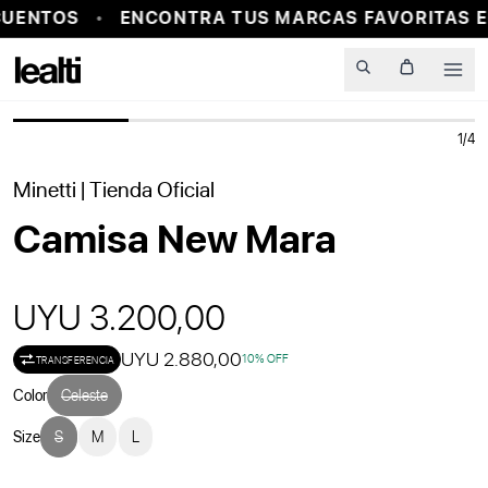
UENTOS
ENCONTRA TUS MARCAS FAVORITAS E
PROBADOR VIRTUAL
Men
1
/
4
Minetti
| Tienda Oficial
Camisa New Mara
UYU 3.200,00
UYU 2.880,00
10
% OFF
TRANSFERENCIA
Color
Celeste
Size
S
M
L