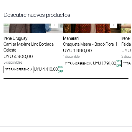
Descubre nuevos productos
+
+
Irene Uruguay
Maharani
Irene
Camisa Maxime Lino Bordada
Chaqueta Meera - Bordó Floral 1
Falda 
Celeste
UYU 1.990,00
UYU 
UYU 4.900,00
1 disponible
2 dispo
10
%
5 disponibles
UYU 1.791,00
TRANSFERENCIA
TRA
OFF
10
%
UYU 4.410,00
TRANSFERENCIA
OFF