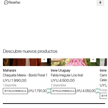
Reseñas
Descubre nuevos productos
+
+
Maharani
Irene Uruguay
Irene
Chaqueta Meera - Bordó Floral 1
Falda Irregular Lino Ikat
Camis
UYU 1.990,00
UYU 4.500,00
Celes
UYU 
1 disponible
2 disponibles
10
%
10
%
6 dispo
UYU 1.791,00
UYU 4.050,00
TRANSFERENCIA
TRANSFERENCIA
OFF
OFF
TR