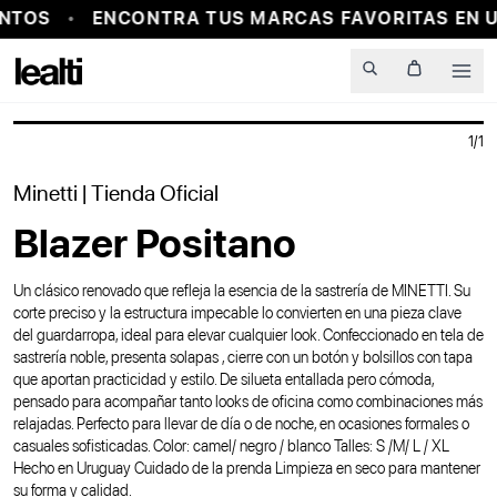
NTOS
ENCONTRA TUS MARCAS FAVORITAS EN U
PROBADOR VIRTUAL
Men
1
/
1
Minetti
| Tienda Oficial
Blazer Positano
Un clásico renovado que refleja la esencia de la sastrería de MINETTI. Su
corte preciso y la estructura impecable lo convierten en una pieza clave
del guardarropa, ideal para elevar cualquier look. Confeccionado en tela de
sastrería noble, presenta solapas , cierre con un botón y bolsillos con tapa
que aportan practicidad y estilo. De silueta entallada pero cómoda,
pensado para acompañar tanto looks de oficina como combinaciones más
relajadas. Perfecto para llevar de día o de noche, en ocasiones formales o
casuales sofisticadas. Color: camel/ negro / blanco Talles: S /M/ L / XL
Hecho en Uruguay Cuidado de la prenda Limpieza en seco para mantener
su forma y calidad.