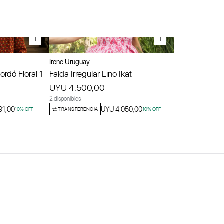
+
+
Irene Uruguay
rdó Floral 1
Falda Irregular Lino Ikat
UYU 4.500,00
2 disponibles
91,00
UYU 4.050,00
10
% OFF
TRANSFERENCIA
10
% OFF