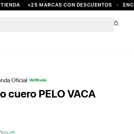
IENDA
+25 MARCAS CON DESCUENTOS
ENCO
enda Oficial
Verificada
do cuero PELO VACA
0
10
% OFF