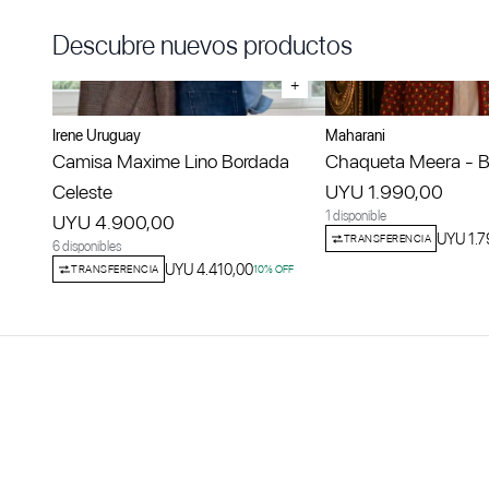
Descubre nuevos productos
+
Irene Uruguay
Maharani
Camisa Maxime Lino Bordada
Chaqueta Meera - Bo
Celeste
UYU 1.990,00
1 disponible
UYU 4.900,00
UYU 1.7
TRANSFERENCIA
6 disponibles
UYU 4.410,00
TRANSFERENCIA
10
% OFF