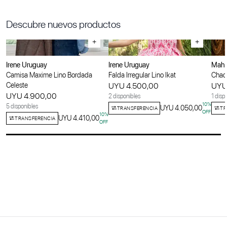
Descubre nuevos productos
+
+
Irene Uruguay
Irene Uruguay
Maha
Camisa Maxime Lino Bordada
Falda Irregular Lino Ikat
Chaqu
Celeste
UYU 4.500,00
UYU
UYU 4.900,00
2 disponibles
1 disp
10
%
5 disponibles
UYU 4.050,00
TRANSFERENCIA
TR
OFF
10
%
UYU 4.410,00
TRANSFERENCIA
OFF