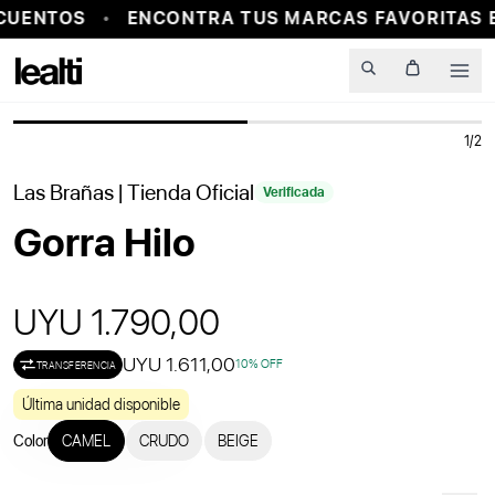
CUENTOS
ENCONTRA TUS MARCAS FAVORITAS E
PROBADOR VIRTUAL
Men
1
/
2
Las Brañas
| Tienda Oficial
Verificada
Gorra Hilo
UYU 1.790,00
UYU 1.611,00
10
% OFF
TRANSFERENCIA
Última unidad disponible
Color
CAMEL
CRUDO
BEIGE