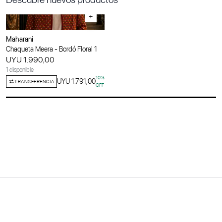
+
Maharani
Chaqueta Meera - Bordó Floral 1
UYU 1.990,00
1 disponible
10
%
UYU 1.791,00
TRANSFERENCIA
OFF