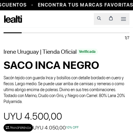
SCUENTOS
ENCONTRA TUS MARCAS FAVORITAS 
PROBADOR VIRTUAL
Men
1
/
7
Irene Uruguay
| Tienda Oficial
Verificada
SACO INCA NEGRO
Sacón tejido con guarda Inca y bolsillos con detalle bordado en cuero y
flecos. Largo medio. Se puede usar arriba de camisas y remeras o como
ultimo abrigo encima de poleras. Divino en sus tres combinaciones.
Tostado con Marino, Crudo con Gris, y Negro con Camel. 80% Lana 20%
Polyamida.
UYU 4.500,00
UYU 4.050,00
10
% OFF
TRANSFERENCIA