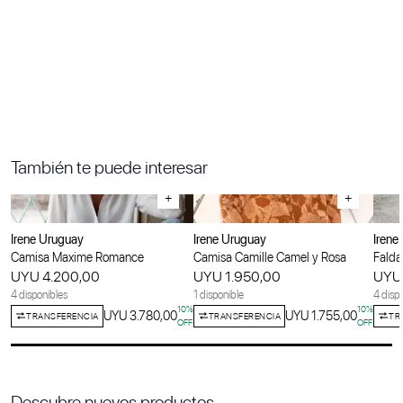
También te puede interesar
+
+
Irene Uruguay
Irene Uruguay
Irene
Camisa Maxime Romance
Camisa Camille Camel y Rosa
Falda 
UYU 4.200,00
UYU 1.950,00
UYU 
4 disponibles
1 disponible
4 disp
10
%
10
%
UYU 3.780,00
UYU 1.755,00
TRANSFERENCIA
TRANSFERENCIA
TR
OFF
OFF
Descubre nuevos productos