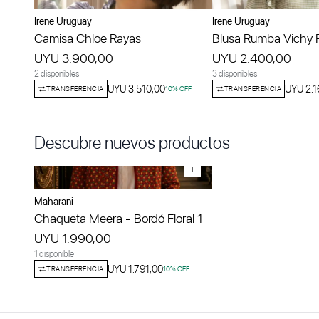
Irene Uruguay
Irene Uruguay
Camisa Chloe Rayas
Blusa Rumba Vichy 
UYU 3.900,00
UYU 2.400,00
2 disponibles
3 disponibles
UYU 3.510,00
UYU 2.1
TRANSFERENCIA
10
% OFF
TRANSFERENCIA
Descubre nuevos productos
+
Maharani
Chaqueta Meera - Bordó Floral 1
UYU 1.990,00
1 disponible
UYU 1.791,00
TRANSFERENCIA
10
% OFF