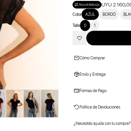
UYU 2.160,0
TRANSFERENCIA
Color
AZUL
BORDÓ
BLA
Talle
0
1
Cómo Comprar
Envío y Entrega
Formas de Pago
Política de Devoluciones
¿Necesitás ayuda con tu compra?