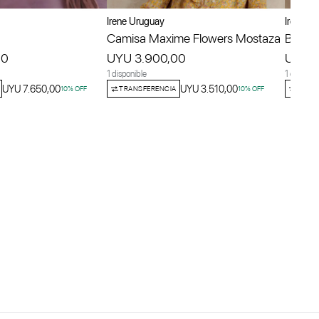
Irene Uruguay
Irene U
Camisa Maxime Flowers Mostaza
Blusa 
00
UYU 3.900,00
UYU 1
1 disponible
1 disponib
UYU 7.650,00
UYU 3.510,00
10
% OFF
TRANSFERENCIA
10
% OFF
TRANS