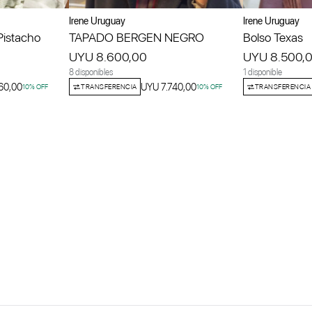
Irene Uruguay
Irene Uruguay
Pistacho
TAPADO BERGEN NEGRO
Bolso Texas
UYU 8.600,00
UYU 8.500,
8 disponibles
1 disponible
60,00
UYU 7.740,00
10
% OFF
TRANSFERENCIA
10
% OFF
TRANSFERENCIA