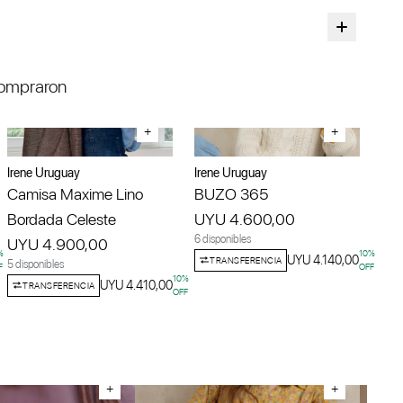
compraron
+
+
Irene Uruguay
Irene Uruguay
Camisa Maxime Lino
BUZO 365
Bordada Celeste
UYU 4.600,00
6 disponibles
UYU 4.900,00
%
10
%
UYU 4.140,00
TRANSFERENCIA
5 disponibles
F
OFF
10
%
UYU 4.410,00
TRANSFERENCIA
OFF
+
+