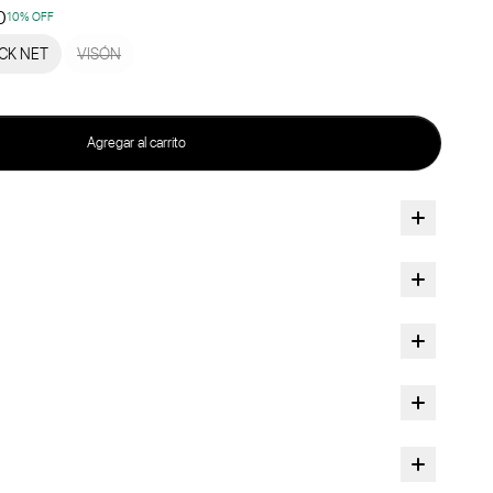
0
10
% OFF
CK NET
VISÓN
Agregar al carrito