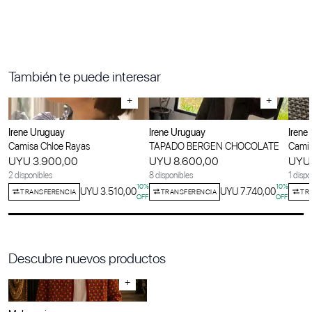
También te puede interesar
+
+
Irene Uruguay
Irene Uruguay
Irene
Camisa Chloe Rayas
TAPADO BERGEN CHOCOLATE
Camis
UYU 3.900,00
UYU 8.600,00
UYU 
2 disponibles
8 disponibles
1 dispo
10
%
10
%
UYU 3.510,00
UYU 7.740,00
TRANSFERENCIA
TRANSFERENCIA
TR
OFF
OFF
Descubre nuevos productos
+