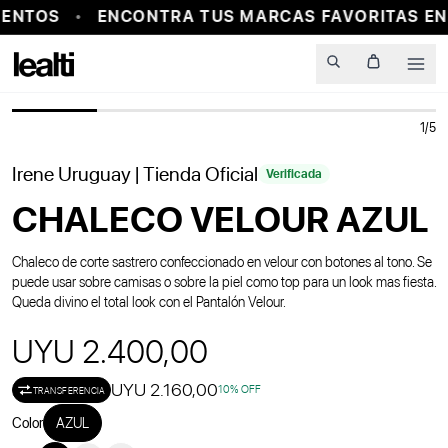
ENTOS
ENCONTRA TUS MARCAS FAVORITAS EN
PROBADOR VIRTUAL
Men
1
/
5
Irene Uruguay
| Tienda Oficial
Verificada
CHALECO VELOUR AZUL
Chaleco de corte sastrero confeccionado en velour con botones al tono. Se
puede usar sobre camisas o sobre la piel como top para un look mas fiesta.
Queda divino el total look con el Pantalón Velour.
UYU 2.400,00
UYU 2.160,00
10
% OFF
TRANSFERENCIA
Color
AZUL