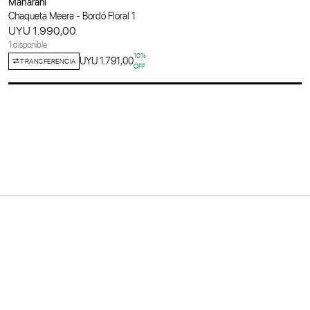
Maharani
Chaqueta Meera - Bordó Floral 1
UYU 1.990,00
1 disponible
10
%
UYU 1.791,00
TRANSFERENCIA
OFF